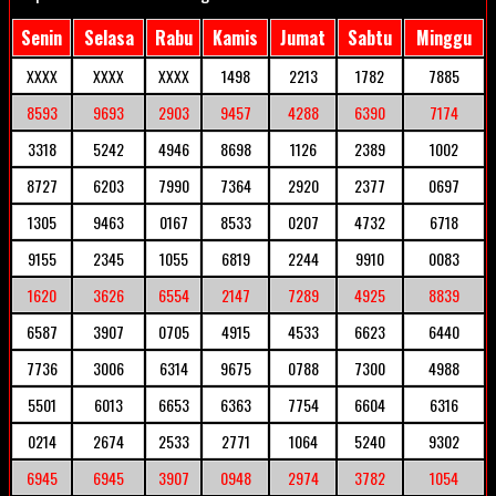
Senin
Selasa
Rabu
Kamis
Jumat
Sabtu
Minggu
XXXX
XXXX
XXXX
1498
2213
1782
7885
8593
9693
2903
9457
4288
6390
7174
3318
5242
4946
8698
1126
2389
1002
8727
6203
7990
7364
2920
2377
0697
1305
9463
0167
8533
0207
4732
6718
9155
2345
1055
6819
2244
9910
0083
1620
3626
6554
2147
7289
4925
8839
6587
3907
0705
4915
4533
6623
6440
7736
3006
6314
9675
0788
7300
4988
5501
6013
6653
6363
7754
6604
6316
0214
2674
2533
2771
1064
5240
9302
6945
6945
3907
0948
2974
3782
1054