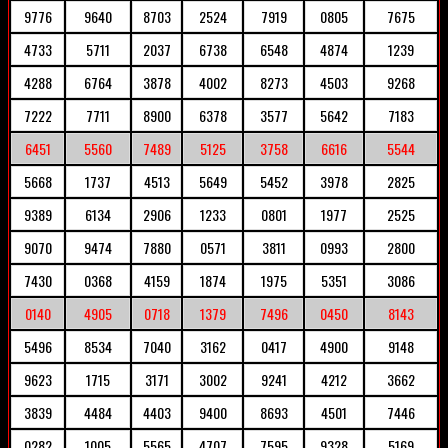
9776
9640
8703
2524
7919
0805
7675
4733
5711
2037
6738
6548
4874
1239
4288
6764
3878
4002
8273
4503
9268
7222
7711
8900
6378
3577
5642
7183
6451
5560
7489
5125
3758
6616
5544
5668
1737
4513
5649
5452
3978
2825
9389
6134
2906
1233
0801
1977
2525
9070
9474
7880
0571
3811
0993
2800
7430
0368
4159
1874
1975
5351
3086
0140
4905
0718
1379
7496
0450
8143
5496
8534
7040
3162
0417
4900
9148
9623
1715
3171
3002
9241
4212
3662
3839
4484
4403
9400
8693
4501
7446
0282
1005
5565
4707
7595
9328
5169