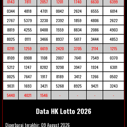
0143
7811
2057
1201
1740
6630
6399
0344
4818
4701
0042
2624
6555
6014
2767
5379
3230
2392
1859
4806
2622
8819
4255
0488
1559
8834
2086
4903
8025
0111
3466
8937
5617
3444
4853
0291
1259
6619
2420
3705
2114
1215
8109
0908
1108
2007
7641
7549
0370
5212
1247
8282
9298
3947
1924
6301
0025
7647
1917
8189
3412
1266
0502
9031
1693
3421
5268
8925
9421
3243
5440
4021
1546
-
-
-
-
Data HK Lotto 2026
Diperbarui terakhir: 09 August 2026