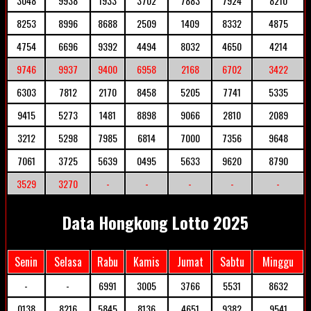
3048
9938
1933
3702
7883
7924
8210
8253
8996
8688
2509
1409
8332
4875
4754
6696
9392
4494
8032
4650
4214
9746
9937
9400
6958
2168
6702
3422
6303
7812
2170
8458
5205
7741
5335
9415
5273
1481
8898
9066
2810
2089
3212
5298
7985
6814
7000
7356
9648
7061
3725
5639
0495
5633
9620
8790
3529
3270
-
-
-
-
-
Data Hongkong Lotto 2025
Senin
Selasa
Rabu
Kamis
Jumat
Sabtu
Minggu
-
-
6991
3005
3766
5531
8632
0138
8216
5845
8136
4651
9382
9541